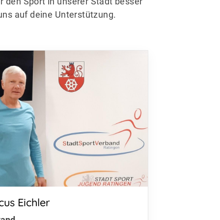
r den Sport in unserer Stadt besser
uns auf deine Unterstützung.
stanschrift
us Eichler
adtSportVerband Ratingen
tand