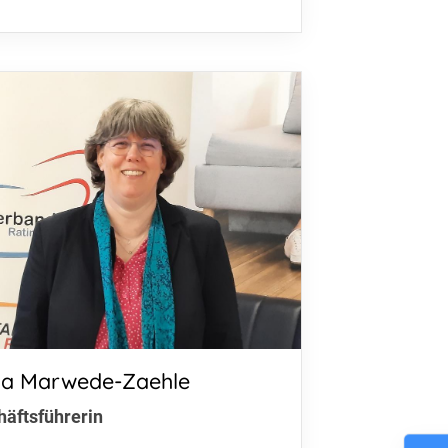
tta Marwede-Zaehle
häftsführerin