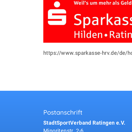
https://www.sparkasse-hrv.de/de/
Postanschrift
StadtSportVerband Ratingen e.V.
Minoritenstr. 2-6