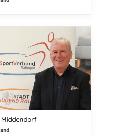
noritenstr. 2-6
878 Ratingen
01525 7640263
info@stadtsportverband-
tingen.de
 Middendorf
tand