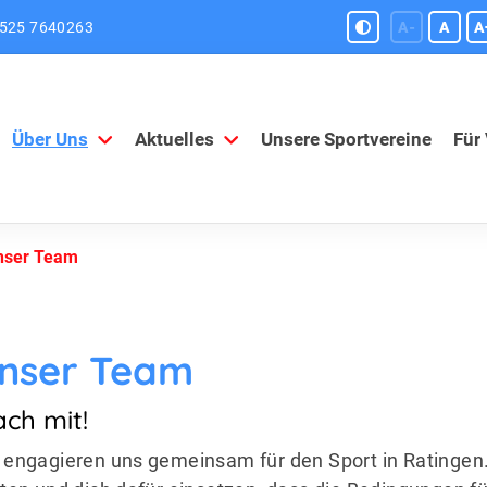
525 7640263
A-
A
A
Über Uns
Aktuelles
Unsere Sportvereine
Für
nser Team
nser Team
ch mit!
 engagieren uns gemeinsam für den Sport in Ratingen