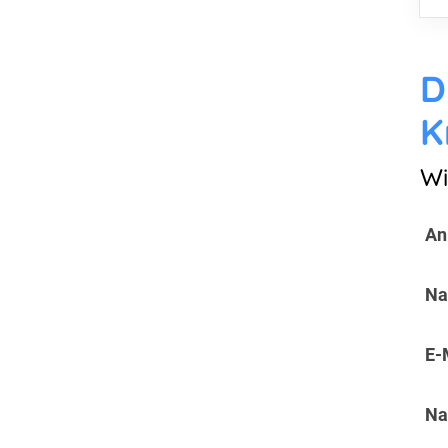
D
K
Wi
An
Na
E-
Na