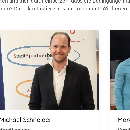
sten und dich dafür einsetzen, dass die Bedingungen fü
den? Dann kontaktiere uns und mach mit! Wir freuen 
Mitglieder-Service
Po
Michael Schneider
Marc
Alles zur Mitgliedschaft
St
Vorsitzender
Vors