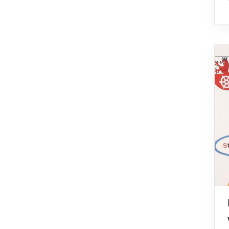
News
Sportdeutschland-News
Sport Info NRW