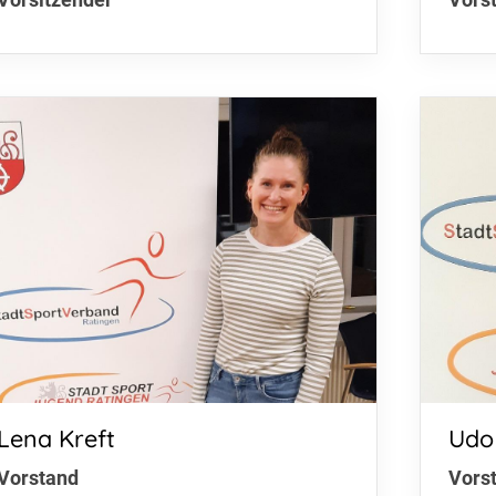
Downloads
Mi
Termine
40
Fragen & Antworten
ra
Lena Kreft
Udo
Vorstand
Vors