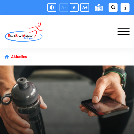
A-
A
A+
Aktuelles