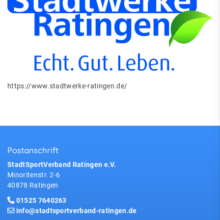
https://www.stadtwerke-ratingen.de/
Postanschrift
StadtSportVerband Ratingen e.V.
Minoritenstr. 2-6
40878 Ratingen
01525 7640263
info@stadtsportverband-ratingen.de