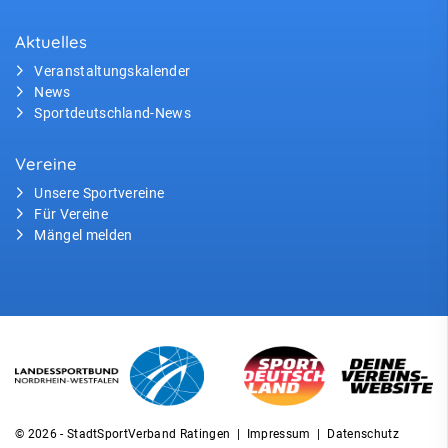
Aktuelles
Veranstaltungskalender
News
Sportdeutschland-News
Vereine
Unsere Sportvereine
Für Vereine
Mängel melden
© 2026 - StadtSportVerband Ratingen |
Impressum
|
Datenschutz