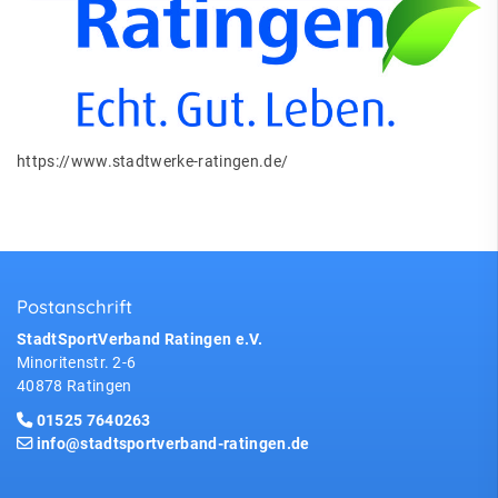
https://www.stadtwerke-ratingen.de/
Postanschrift
StadtSportVerband Ratingen e.V.
Minoritenstr. 2-6
40878 Ratingen
01525 7640263
info@stadtsportverband-ratingen.de