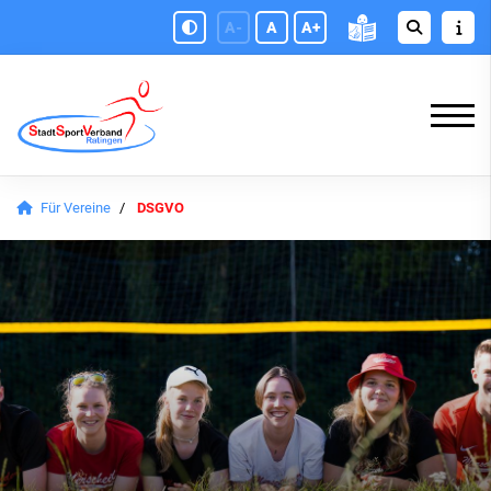
A-
A
A+
Für Vereine
DSGVO