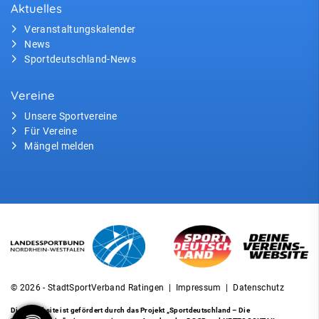
Aktuelles
Veranstaltungskalender
News
Sportdeutschland-News
Vereine
Unsere Sportvereine
Für Vereine
Mängel melden
© 2026 - StadtSportVerband Ratingen |
Impressum
|
Datenschutz
Diese Website ist gefördert durch das Projekt
„Sportdeutschland – Die